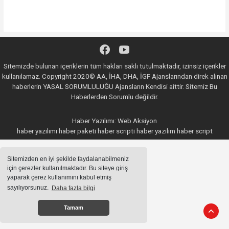
Sitemizde bulunan içeriklerin tüm hakları saklı tutulmaktadır, izinsiz içerikler
kullanılamaz. Copyright 2020© AA, İHA, DHA, İGF Ajanslarından direk alınan
haberlerin YASAL SORUMLULUĞU Ajansların Kendisi aittir. Sitemiz Bu
Haberlerden Sorumlu değildir.
Haber Yazılımı:
Web Aksiyon
haber yazılımı
haber paketi
haber scripti
haber yazılım
haber script
Sitemizden en iyi şekilde faydalanabilmeniz
için çerezler kullanılmaktadır. Bu siteye giriş
yaparak çerez kullanımını kabul etmiş
sayılıyorsunuz.
Daha fazla bilgi
Tamam