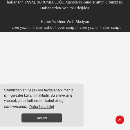
haberlerin YASAL SORUMLULUĞU Ajansların Kendisi aittir. Sitemiz Bu
Haberlerden Sorumlu değildir.
Haber Yazılımı:
Web Aksiyon
haber yazılımı
haber paketi
haber scripti
haber yazılım
haber script
Sitemizden en iyi şekilde faydalanabilmeniz
için çerezler kullanılmaktadır. Bu siteye giriş
yaparak çerez kullanımını kabul etmiş
sayılıyorsunuz.
Daha fazla bilgi
Tamam