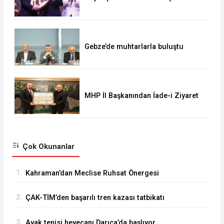
muhteşem vefa gecesi
Gebze’de muhtarlarla buluştu
MHP İl Başkanından İade-i Ziyaret
Çok Okunanlar
1.
Kahraman’dan Meclise Ruhsat Önergesi
2.
ÇAK-TİM’den başarılı tren kazası tatbikatı
3.
Ayak tenisi heyecanı Darıca’da başlıyor