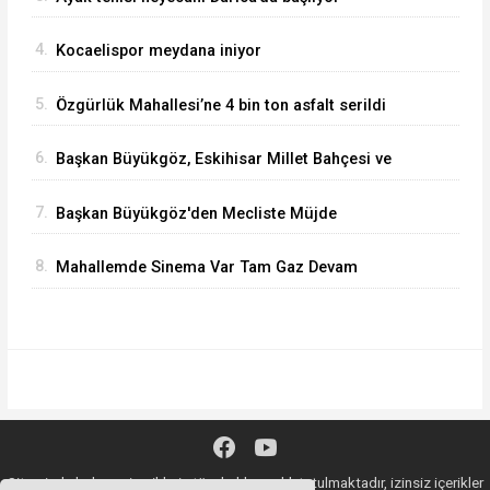
4.
Kocaelispor meydana iniyor
5.
Özgürlük Mahallesi’ne 4 bin ton asfalt serildi
6.
Başkan Büyükgöz, Eskihisar Millet Bahçesi ve
Botanik Parkı'nda Vatandaşlarla Bir Araya Geldi
7.
Başkan Büyükgöz'den Mecliste Müjde
8.
Mahallemde Sinema Var Tam Gaz Devam
Ediyor
Sitemizde bulunan içeriklerin tüm hakları saklı tutulmaktadır, izinsiz içerikler