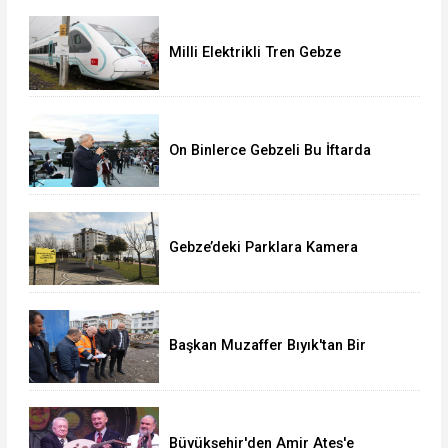
Milli Elektrikli Tren Gebze
Adapazarı Arası Sefere Başlıyor!
On Binlerce Gebzeli Bu İftarda
Buluştu!
Gebze’deki Parklara Kamera
Sistemi Kuruluyor
Başkan Muzaffer Bıyık'tan Bir
Müjde Daha!
Büyükşehir'den Amir Ateş'e