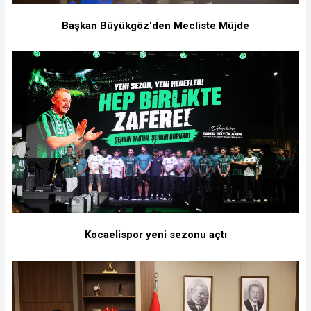
Başkan Büyükgöz'den Mecliste Müjde
Kocaelispor yeni sezonu açtı