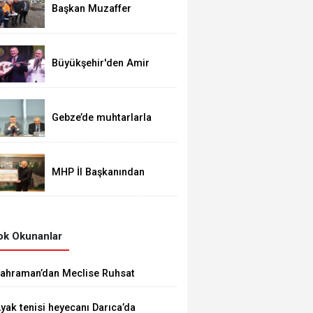
Başkan Muzaffer
Bıyık'tan Bir Müjde Daha!
Büyükşehir'den Amir
Ateş'e muhteşem vefa
gecesi
Gebze’de muhtarlarla
buluştu
MHP İl Başkanından
İade-i Ziyaret
k Okunanlar
ahraman’dan Meclise Ruhsat
nergesi
yak tenisi heyecanı Darıca’da