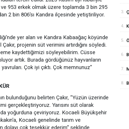
b
i ve 953 erkek olmak üzere toplamda 3 bin 295
3.
Ç
2 bin 806’sı Kandıra ilçesinde yetiştiriliyor.
t
4.
K
irliği’nde yer alan ve Kandıra Kabaağaç köyünde
5.
Ö
akır, projenin süt verimini artırdığını söyledi.
a
rleme kaydettiğimizi söyleyebilirim. Cüsse
6.
B
oluyor artık. Burada gördüğünüz hayvanların
M
 yavruları. Çok iyi çıktı. Çok memnunuz”
7.
M
P
D
G
8.
B
KKÜR
M
n bulunduğunu belirten Çakır, “Yüzün üzerinde
mi gerçekleştiriyoruz. Yarısını süt olarak
nda yoğurduna çeviriyoruz. Kocaeli Büyükşehir
akın’a, Kocaeli genelinde tarım ve
en dolayı çok teşekkür ederim” şeklinde