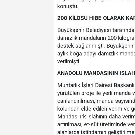
konuştu.
200 KİLOSU HİBE OLARAK KA
Büyükşehir Belediyesi tarafından
damızlık mandaların 200 kilogram 
destek sağlanmıştı. Büyükşehir B
aylık boğa adayı damızlık mandal
verilmişti.
ANADOLU MANDASININ ISLAH
Muhtarlık İşleri Dairesi Başkan
yürütülen proje ile yerli manda va
canlandırılması, manda sayısında
kolundan elde edilen verim ve gel
Mandası ırk ıslahının daha veriml
artırılması, et-süt üretiminde ver
alanlarda istihdamın geliştirilm