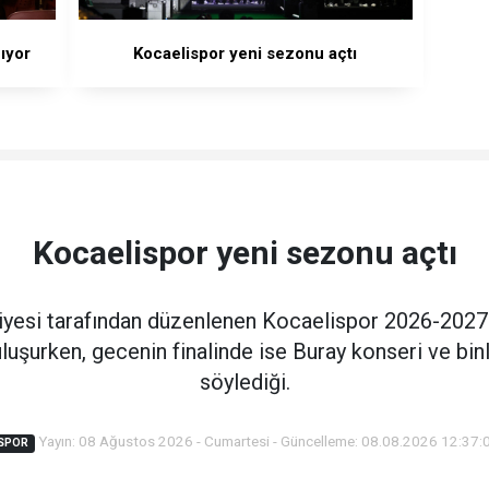
ıyor
Kocaelispor yeni sezonu açtı
Kocaelispor yeni sezonu açtı
iyesi tarafından düzenlenen Kocaelispor 2026-2027
uluşurken, gecenin finalinde ise Buray konseri ve binl
söylediği.
Yayın: 08 Ağustos 2026 - Cumartesi - Güncelleme: 08.08.2026 12:37:
SPOR