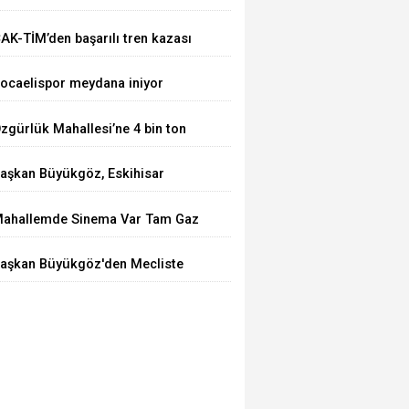
aşlıyor
AK-TİM’den başarılı tren kazası
atbikatı
ocaelispor meydana iniyor
zgürlük Mahallesi’ne 4 bin ton
sfalt serildi
aşkan Büyükgöz, Eskihisar
illet Bahçesi ve Botanik
ahallemde Sinema Var Tam Gaz
arkı'nda Vatandaşlarla Bir Araya
evam Ediyor
eldi
aşkan Büyükgöz'den Mecliste
üjde