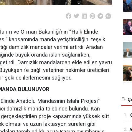
Tarım ve Orman Bakanlığı’nın “Halk Elinde
si” kapsamında manda yetiştiriciliğini teşvik
tığı damızlık mandalar verimi artırdı. Aradan
iliğinde büyük oranda ıslah sağlanırken,
 getirdi. Damızlık mandalardan elde edilen yavru
Büyükşehir’e bağlı veteriner hekimler üreticileri
ir şekilde ilerlemesini sağlıyor.
T MANDA BULUNUYOR
Ço
 Elinde Anadolu Mandasının Islahı Projesi”
ici damızlık manda talebinde bulundu. Kan
1.
K
 gerçekleştirilen proje kapsamında yüksek süt
ek olması ve uzun laktasyon süreleri gibi
Ö
2.
A
ları tercih edildi. 2025 Kasım ayı itibariyle