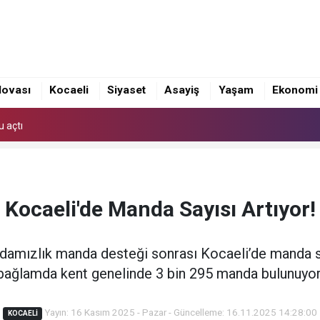
cusu Akdeniz Oyunları'nda Türkiye'yi Temsil Edecek
u açtı
lovası
Kocaeli
Siyaset
Asayiş
Yaşam
Ekonomi
cusu Akdeniz Oyunları'nda Türkiye'yi Temsil Edecek
u açtı
Kocaeli'de Manda Sayısı Artıyor!
 damızlık manda desteği sonrası Kocaeli’de manda sa
bağlamda kent genelinde 3 bin 295 manda bulunuyor
Yayın: 16 Kasım 2025 - Pazar - Güncelleme: 16.11.2025 14:28:00
KOCAELI