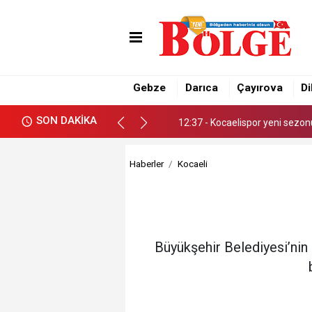
12:35 - Gebze Belediyesi Spor
12:37 - Kocaelispor yeni sezon
Gebze
Darıca
Çayırova
Di
12:35 - Gebze Belediyesi Spor
SON DAKİKA
12:37 - Kocaelispor yeni sezon
Haberler
Kocaeli
Büyükşehir Belediyesi’nin