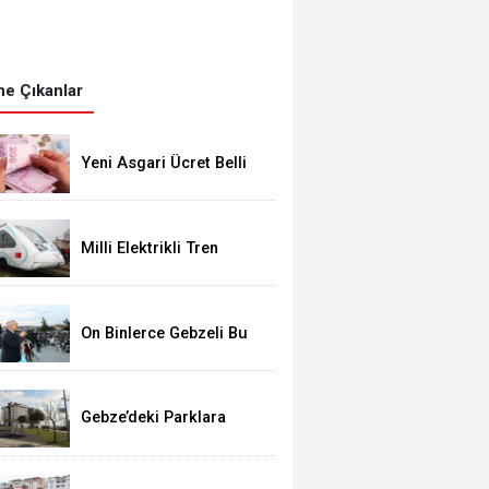
e Çıkanlar
Yeni Asgari Ücret Belli
Oldu!
Milli Elektrikli Tren
Gebze Adapazarı Arası
Sefere Başlıyor!
On Binlerce Gebzeli Bu
İftarda Buluştu!
Gebze’deki Parklara
Kamera Sistemi
Kuruluyor