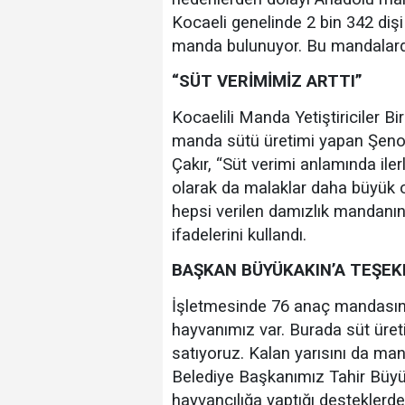
Kocaeli genelinde 2 bin 342 diş
manda bulunuyor. Bu mandalardan 
“SÜT VERİMİMİZ ARTTI”
Kocaelili Manda Yetiştiriciler B
manda sütü üretimi yapan Şenol Ç
Çakır, “Süt verimi anlamında ile
olarak da malaklar daha büyük 
hepsi verilen damızlık mandanın
ifadelerini kullandı.
BAŞKAN BÜYÜKAKIN’A TEŞE
İşletmesinde 76 anaç mandasını
hayvanımız var. Burada süt üreti
satıyoruz. Kalan yarısını da ma
Belediye Başkanımız Tahir Büyük
hayvancılığa yaptığı desteklerd