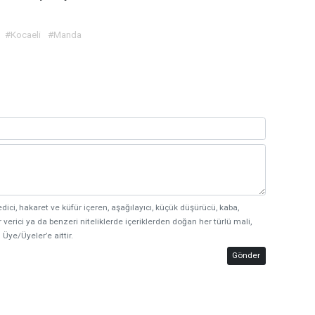
#Kocaeli
#Manda
edici, hakaret ve küfür içeren, aşağılayıcı, küçük düşürücü, kaba,
 verici ya da benzeri niteliklerde içeriklerden doğan her türlü mali,
 Üye/Üyeler’e aittir.
Gönder