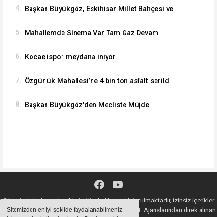
4.
Başkan Büyükgöz, Eskihisar Millet Bahçesi ve
Botanik Parkı'nda Vatandaşlarla Bir Araya Geldi
5.
Mahallemde Sinema Var Tam Gaz Devam
Ediyor
6.
Kocaelispor meydana iniyor
7.
Özgürlük Mahallesi’ne 4 bin ton asfalt serildi
8.
Başkan Büyükgöz'den Mecliste Müjde
Sitemizde bulunan içeriklerin tüm hakları saklı tutulmaktadır, izinsiz içerikler
kullanılamaz. Copyright 2020© AA, İHA, DHA, İGF Ajanslarından direk alınan
Sitemizden en iyi şekilde faydalanabilmeniz