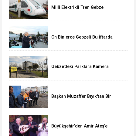
Milli Elektrikli Tren Gebze
Adapazarı Arası Sefere Başlıyor!
On Binlerce Gebzeli Bu İftarda
Buluştu!
Gebze’deki Parklara Kamera
Sistemi Kuruluyor
Başkan Muzaffer Bıyık'tan Bir
Müjde Daha!
Büyükşehir'den Amir Ateş'e
muhteşem vefa gecesi