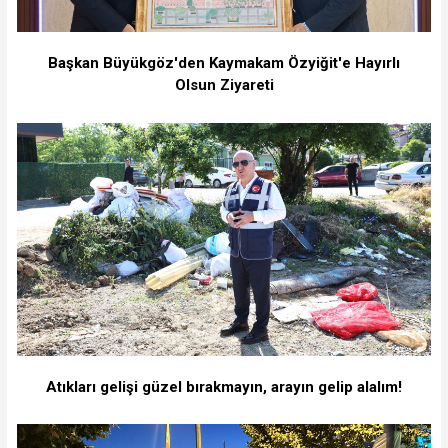
Başkan Büyükgöz'den Kaymakam Özyiğit'e Hayırlı
Olsun Ziyareti
Atıkları gelişi güzel bırakmayın, arayın gelip alalım!