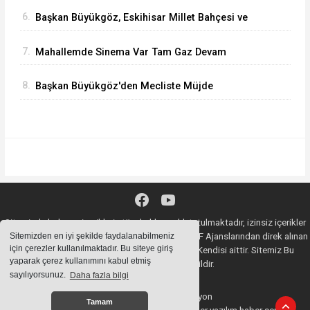
6.
Başkan Büyükgöz, Eskihisar Millet Bahçesi ve
Botanik Parkı'nda Vatandaşlarla Bir Araya Geldi
7.
Mahallemde Sinema Var Tam Gaz Devam
Ediyor
8.
Başkan Büyükgöz'den Mecliste Müjde
Sitemizde bulunan içeriklerin tüm hakları saklı tutulmaktadır, izinsiz içerikler
kullanılamaz. Copyright 2020© AA, İHA, DHA, İGF Ajanslarından direk alınan
Sitemizden en iyi şekilde faydalanabilmeniz
için çerezler kullanılmaktadır. Bu siteye giriş
haberlerin YASAL SORUMLULUĞU Ajansların Kendisi aittir. Sitemiz Bu
yaparak çerez kullanımını kabul etmiş
Haberlerden Sorumlu değildir.
sayılıyorsunuz.
Daha fazla bilgi
Haber Yazılımı:
Web Aksiyon
Tamam
haber yazılımı
haber paketi
haber scripti
haber yazılım
haber script