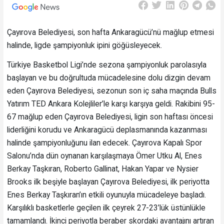
Çayırova Belediyesi, son hafta Ankaragücü’nü mağlup etmesi
halinde, ligde şampiyonluk ipini göğüsleyecek.
Türkiye Basketbol Ligi’nde sezona şampiyonluk parolasıyla
başlayan ve bu doğrultuda mücadelesine dolu dizgin devam
eden Çayırova Belediyesi, sezonun son iç saha maçında Bulls
Yatırım TED Ankara Kolejliler’le karşı karşıya geldi. Rakibini 95-
67 mağlup eden Çayırova Belediyesi, ligin son haftası öncesi
liderliğini korudu ve Ankaragücü deplasmanında kazanması
halinde şampiyonluğunu ilan edecek. Çayırova Kapalı Spor
Salonu’nda dün oynanan karşılaşmaya Ömer Utku Al, Enes
Berkay Taşkıran, Roberto Gallinat, Hakan Yapar ve Nysier
Brooks ilk beşiyle başlayan Çayırova Belediyesi, ilk periyotta
Enes Berkay Taşkıran’ın etkili oyunuyla mücadeleye başladı.
Karşılıklı basketlerle geçilen ilk çeyrek 27-23’lük üstünlükle
tamamlandı. İkinci periyotla beraber skordaki avantajını artıran