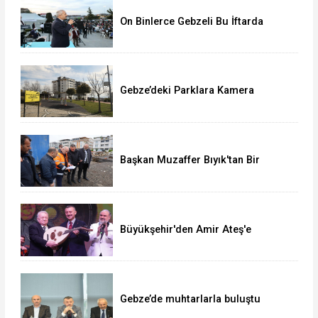
On Binlerce Gebzeli Bu İftarda
Buluştu!
Gebze’deki Parklara Kamera
Sistemi Kuruluyor
Başkan Muzaffer Bıyık'tan Bir
Müjde Daha!
Büyükşehir'den Amir Ateş'e
muhteşem vefa gecesi
Gebze’de muhtarlarla buluştu