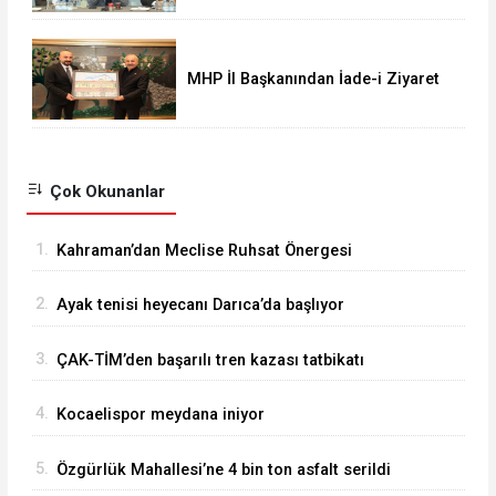
MHP İl Başkanından İade-i Ziyaret
Çok Okunanlar
1.
Kahraman’dan Meclise Ruhsat Önergesi
2.
Ayak tenisi heyecanı Darıca’da başlıyor
3.
ÇAK-TİM’den başarılı tren kazası tatbikatı
4.
Kocaelispor meydana iniyor
5.
Özgürlük Mahallesi’ne 4 bin ton asfalt serildi