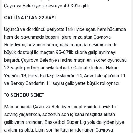
Çayırova Belediyesi, devreye 49-39’la gitti.
GALLİNAT’TAN 22 SAYI
Üçüncü ve dördüncü periyotta farkı iyice açan, hem hücumda
hem de savunmada başarılı işlere imza atan Çayırova
Belediyesi, sezonun son iç saha maçında seyircisinin de
büyük desteği ile maçtan 95-67’lik skorla galip ayrılmayı
başardı. Çayırova Belediyesi adına maçın en skorer oyuncusu
22 sayılık performansıyla Roberto Gallinat olurken, Hakan
Yapar’ın 18, Enes Berkay Taşkıran’ın 14, Arca Tülüoğlu’nun 11
ve Berkay Candan’ın 11 sayısı galibiyette büyük rol oynadı.
“O SENE BU SENE”
Maç sonunda Çayırova Belediyesi cephesinde büyük bir
sevinç yaşanırken, sezonun son iç saha maçında alınan
galibiyetin ardından, Basketbol Süper Lig yolu da iyiden iyiye
aralanmış oldu. Ligin son haftasına lider giren Çayırova