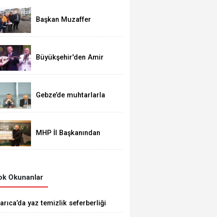
Başkan Muzaffer
Bıyık'tan Bir Müjde Daha!
Büyükşehir'den Amir
Ateş'e muhteşem vefa
gecesi
Gebze’de muhtarlarla
buluştu
MHP İl Başkanından
İade-i Ziyaret
k Okunanlar
arıca’da yaz temizlik seferberliği
ami Mahallesi’nde sürüyor