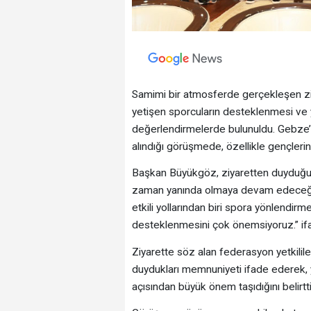
Samimi bir atmosferde gerçekleşen zi
yetişen sporcuların desteklenmesi ve 
değerlendirmelerde bulunuldu. Gebze’de
alındığı görüşmede, özellikle gençleri
Başkan Büyükgöz, ziyaretten duyduğu 
zaman yanında olmaya devam edeceğiz.
etkili yollarından biri spora yönlendir
desteklenmesini çok önemsiyoruz.” ifad
Ziyarette söz alan federasyon yetkilil
duydukları memnuniyeti ifade ederek, y
açısından büyük önem taşıdığını belirtti