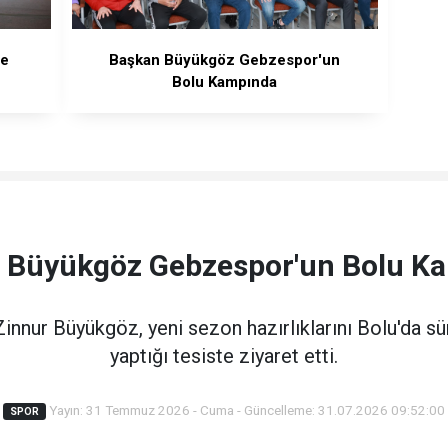
te
Başkan Büyükgöz Gebzespor'un
Bolu Kampında
 Büyükgöz Gebzespor'un Bolu K
innur Büyükgöz, yeni sezon hazırlıklarını Bolu'da 
yaptığı tesiste ziyaret etti.
Yayın: 31 Temmuz 2026 - Cuma - Güncelleme: 31.07.2026 09:52:00
SPOR