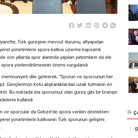
yarette, Türk güreşinin mevcut durumu, altyapıdan
yerel yönetimlerin spora katkısı üzerine kapsamlı
 son yıllarda spor alanında yapılan yatırımların da ele
n spora yönlendirilmesinin önemi vurgulandı.
memnuniyeti dile getirerek, “Sporun ve sporcunun her
 Gençlerimizi kötü alışkanlıklardan uzak tutmanın en
mektir. Bu noktada ata sporumuz olan güreş gibi bir branşın
elerini kullandı.
eri ve sporcular da Gebze’de spora verilen destekten
Ço
erel yönetimlerin katkısının Türk sporunun gelişimi
.
1.
D
C