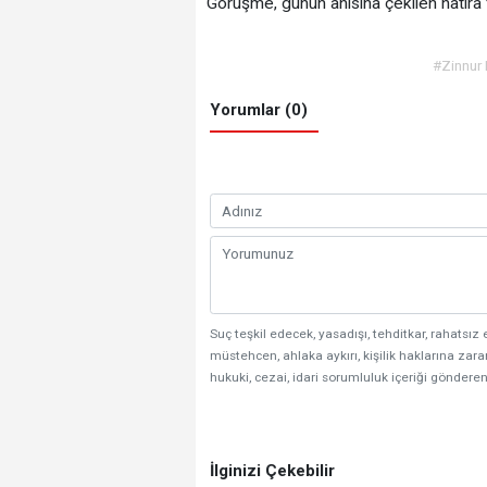
Görüşme, günün anısına çekilen hatıra fot
#Zinnur
Yorumlar (0)
Suç teşkil edecek, yasadışı, tehditkar, rahatsız 
müstehcen, ahlaka aykırı, kişilik haklarına zarar
hukuki, cezai, idari sorumluluk içeriği gönderen
İlginizi Çekebilir