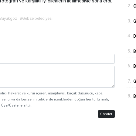
oğrafı ve karşılıklı iyi dileklerin iletilmesiyle sona erdi.
2.
Ö
e
 Büyükgöz
#Gebze belediyesi
3.
G
4.
D
F
5.
B
Ö
6.
B
K
7.
G
Ç
edici, hakaret ve küfür içeren, aşağılayıcı, küçük düşürücü, kaba,
8.
B
 verici ya da benzeri niteliklerde içeriklerden doğan her türlü mali,
B
 Üye/Üyeler’e aittir.
Gönder