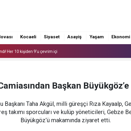
dı! Her 10 kişiden 9'u çevrim içi
Mecliste Müjde
lovası
Kocaeli
Siyaset
Asayiş
Yaşam
Ekonomi
 Ruhsat Önergesi
dı! Her 10 kişiden 9'u çevrim içi
Mecliste Müjde
Camiasından Başkan Büyükgöz’e 
 Başkanı Taha Akgül, milli güreşçi Rıza Kayaalp, 
reş takımı sporcuları ve kulüp yöneticileri, Gebze B
Büyükgöz’ü makamında ziyaret etti.