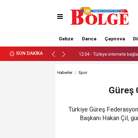
12:04 - Türkiye internete bağlan
15:12 - Başkan Büyükgöz'den 
Gebze
Darıca
Çayırova
Di
13:26 - Kahraman’dan Meclise
SON DAKİKA
12:04 - Türkiye internete bağlan
15:12 - Başkan Büyükgöz'den 
Haberler
Spor
Güreş 
Türkiye Güreş Federasyonu
Başkanı Hakan Çil, gü