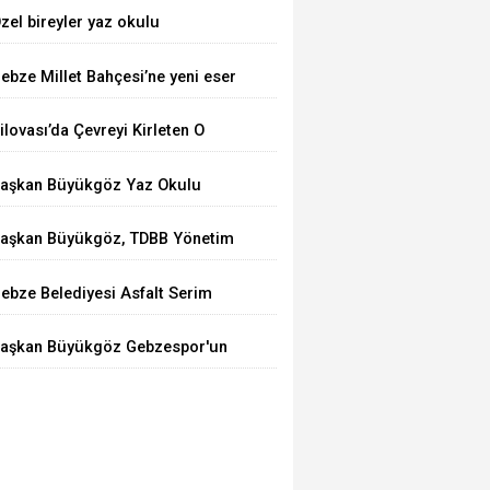
zel bireyler yaz okulu
tkinliklerinde doyasıya eğlendi
ebze Millet Bahçesi’ne yeni eser
ilovası’da Çevreyi Kirleten O
irmaya Ceza!
aşkan Büyükgöz Yaz Okulu
ğrencileriyle Buluştu
aşkan Büyükgöz, TDBB Yönetim
urulu Toplantısı'na Katıldı
ebze Belediyesi Asfalt Serim
alışmalarına Devam Ediyor
aşkan Büyükgöz Gebzespor'un
olu Kampında