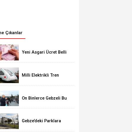
e Çıkanlar
Yeni Asgari Ücret Belli
Oldu!
Milli Elektrikli Tren
Gebze Adapazarı Arası
Sefere Başlıyor!
On Binlerce Gebzeli Bu
İftarda Buluştu!
Gebze’deki Parklara
Kamera Sistemi
Kuruluyor