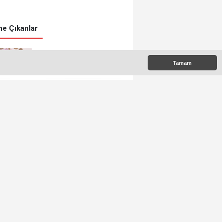
e Çıkanlar
Yeni Asgari Ücret Belli
Tamam
Oldu!
Milli Elektrikli Tren
Gebze Adapazarı Arası
Sefere Başlıyor!
On Binlerce Gebzeli Bu
İftarda Buluştu!
Gebze’deki Parklara
Kamera Sistemi
Kuruluyor
Başkan Muzaffer