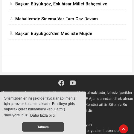
6.
Başkan Büyükgöz, Eskihisar Millet Bahçesi ve
Botanik Parkı'nda Vatandaşlarla Bir Araya Geldi
7.
Mahallemde Sinema Var Tam Gaz Devam
Ediyor
8.
Başkan Büyükgöz'den Mecliste Müjde
Sitemizde bulunan içeriklerin tüm hakları saklı tutulmaktadır, izinsiz içerikler
kullanılamaz. Copyright 2020© AA, İHA, DHA, İGF Ajanslarından direk alınan
Sitemizden en iyi şekilde faydalanabilmeniz
için çerezler kullanılmaktadır. Bu siteye giriş
haberlerin YASAL SORUMLULUĞU Ajansların Kendisi aittir. Sitemiz Bu
yaparak çerez kullanımını kabul etmiş
Haberlerden Sorumlu değildir.
sayılıyorsunuz.
Daha fazla bilgi
Haber Yazılımı:
Web Aksiyon
Tamam
haber yazılımı
haber paketi
haber scripti
haber yazılım
haber script