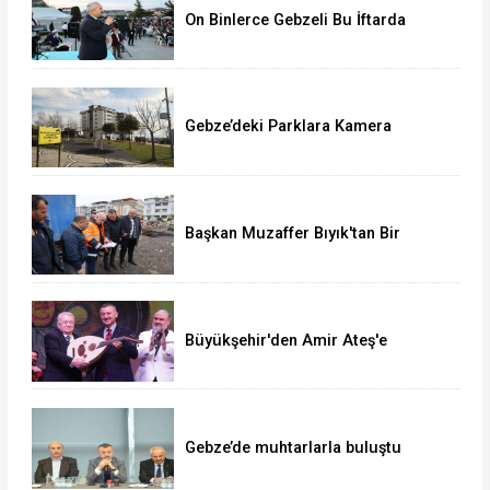
On Binlerce Gebzeli Bu İftarda
Buluştu!
Gebze’deki Parklara Kamera
Sistemi Kuruluyor
Başkan Muzaffer Bıyık'tan Bir
Müjde Daha!
Büyükşehir'den Amir Ateş'e
muhteşem vefa gecesi
Gebze’de muhtarlarla buluştu