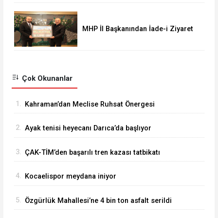
MHP İl Başkanından İade-i Ziyaret
Çok Okunanlar
1.
Kahraman’dan Meclise Ruhsat Önergesi
2.
Ayak tenisi heyecanı Darıca’da başlıyor
3.
ÇAK-TİM’den başarılı tren kazası tatbikatı
4.
Kocaelispor meydana iniyor
5.
Özgürlük Mahallesi’ne 4 bin ton asfalt serildi