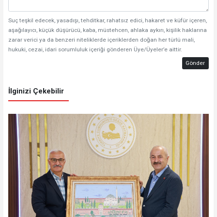
Suç teşkil edecek, yasadışı, tehditkar, rahatsız edici, hakaret ve küfür içeren,
aşağılayıcı, küçük düşürücü, kaba, müstehcen, ahlaka aykırı, kişilik haklarına
zarar verici ya da benzeri niteliklerde içeriklerden doğan her türlü mali,
hukuki, cezai, idari sorumluluk içeriği gönderen Üye/Üyeler’e aittir.
Gönder
İlginizi Çekebilir