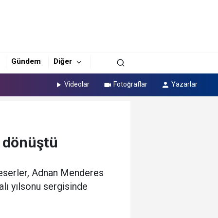
Gündem
Diğer
Videolar
Fotoğraflar
Yazarlar
e dönüştü
i eserler, Adnan Menderes
lı yılsonu sergisinde