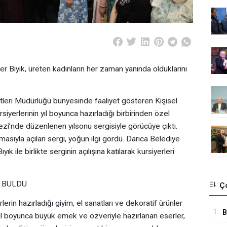
r Bıyık, üreten kadınların her zaman yanında olduklarını
tleri Müdürlüğü bünyesinde faaliyet gösteren Kişisel
yerlerinin yıl boyunca hazırladığı birbirinden özel
i’nde düzenlenen yılsonu sergisiyle görücüye çıktı.
asıyla açılan sergi, yoğun ilgi gördü. Darıca Belediye
 ile birlikte serginin açılışına katılarak kursiyerleri
T BULDU
Ço
rin hazırladığı giyim, el sanatları ve dekoratif ürünler
1.
B
 yıl boyunca büyük emek ve özveriyle hazırlanan eserler,
K