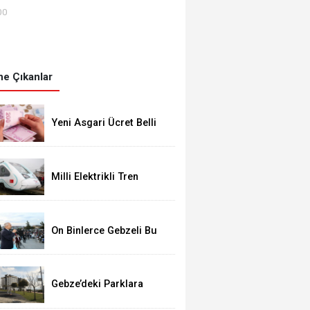
00
e Çıkanlar
Yeni Asgari Ücret Belli
Oldu!
Milli Elektrikli Tren
Gebze Adapazarı Arası
Sefere Başlıyor!
On Binlerce Gebzeli Bu
İftarda Buluştu!
Gebze’deki Parklara
Kamera Sistemi
Kuruluyor