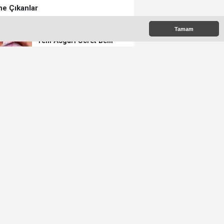
e Çıkanlar
Tamam
Yeni Asgari Ücret Belli
Oldu!
Milli Elektrikli Tren
Gebze Adapazarı Arası
Sefere Başlıyor!
On Binlerce Gebzeli Bu
İftarda Buluştu!
Gebze’deki Parklara
Kamera Sistemi
Kuruluyor
Başkan Muzaffer
Bıyık'tan Bir Müjde Daha!