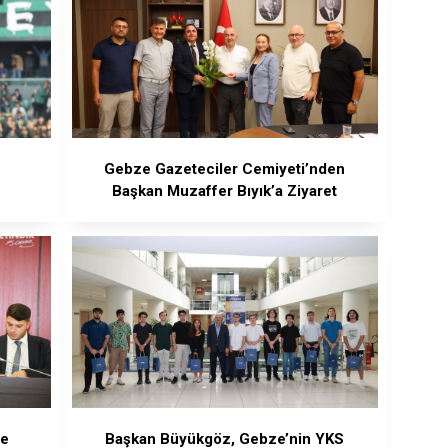
Gebze Gazeteciler Cemiyeti’nden
Başkan Muzaffer Bıyık’a Ziyaret
te
Başkan Büyükgöz, Gebze’nin YKS