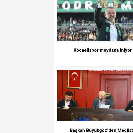
Kocaelispor meydana iniyor
Başkan Büyükgöz'den Meclis