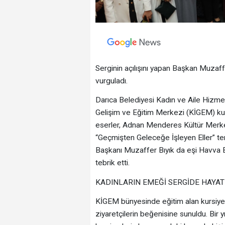
Serginin açılışını yapan Başkan Muzaffe
vurguladı.
Darıca Belediyesi Kadın ve Aile Hizme
Gelişim ve Eğitim Merkezi (KİGEM) kursi
eserler, Adnan Menderes Kültür Merkez
“Geçmişten Geleceğe İşleyen Eller” tem
Başkanı Muzaffer Bıyık da eşi Havva Bıyık
tebrik etti.
KADINLARIN EMEĞİ SERGİDE HAYA
KİGEM bünyesinde eğitim alan kursiyerle
ziyaretçilerin beğenisine sunuldu. Bir