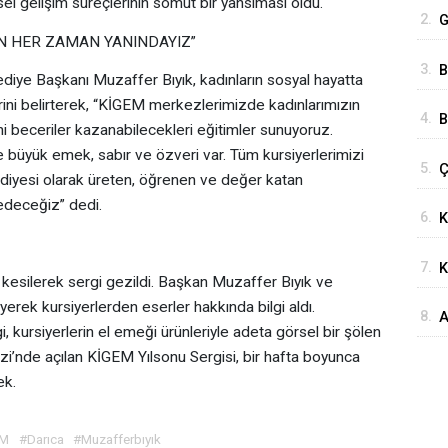
el gelişim süreçlerinin somut bir yansıması oldu.
2.
G
IN HER ZAMAN YANINDAYIZ”
Ç
3.
B
ediye Başkanı Muzaffer Bıyık, kadınların sosyal hayatta
B
ini belirterek, “KİGEM merkezlerimizde kadınlarımızın
4.
B
eni beceriler kazanabilecekleri eğitimler sunuyoruz.
M
e büyük emek, sabır ve özveri var. Tüm kursiyerlerimizi
5.
Ç
P
diyesi olarak üreten, öğrenen ve değer katan
t
G
edeceğiz” dedi.
6.
K
Ö
7.
K
 kesilerek sergi gezildi. Başkan Muzaffer Bıyık ve
eyerek kursiyerlerden eserler hakkında bilgi aldı.
8.
A
gi, kursiyerlerin el emeği ürünleriyle adeta görsel bir şölen
b
’nde açılan KİGEM Yılsonu Sergisi, bir hafta boyunca
ek.
EM
#Darıca
#Muzafferbıyık