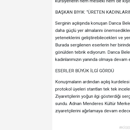
kursiyerlerin hem mesleki hem de kişis
BAŞKAN BIYIK: “ÜRETEN KADINLAR
Serginin açılışında konuşan Darıca Bel
daha güçlü yer almalarını önemsedikler
yeteneklerini geliştirebilecekleri ve y
Burada sergilenen eserlerin her birind
gönülden tebrik ediyorum. Darıca Bele
kadınlarımızın yanında olmaya devam 
ESERLER BÜYÜK İLGİ GÖRDÜ
Konuşmaların ardından açılış kurdelesi
protokol üyeleri stantları tek tek incel
Ziyaretçilerin yoğun ilgi gösterdiği ser
sundu. Adnan Menderes Kültür Merkezi
ziyaretçilerini ağırlamaya devam edec
#KİG