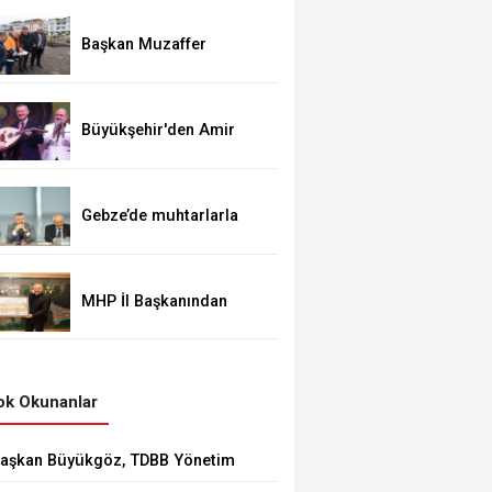
Başkan Muzaffer
Bıyık'tan Bir Müjde Daha!
Büyükşehir'den Amir
Ateş'e muhteşem vefa
gecesi
Gebze’de muhtarlarla
buluştu
MHP İl Başkanından
İade-i Ziyaret
k Okunanlar
aşkan Büyükgöz, TDBB Yönetim
urulu Toplantısı'na Katıldı