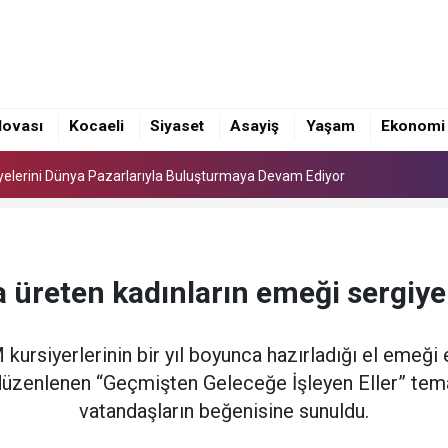
Üyelerini Dünya Pazarlarıyla Buluşturmaya Devam Ediyor
nında yoğun mesai
lovası
Kocaeli
Siyaset
Asayiş
Yaşam
Ekonomi
e’nin YKS Şampiyonlarını Ağırladı
Üyelerini Dünya Pazarlarıyla Buluşturmaya Devam Ediyor
nında yoğun mesai
a üreten kadınların emeği sergiy
kursiyerlerinin bir yıl boyunca hazırladığı el emeğ
üzenlenen “Geçmişten Geleceğe İşleyen Eller” tema
vatandaşların beğenisine sunuldu.