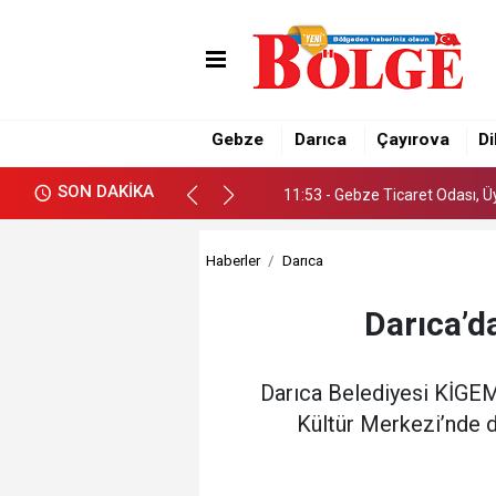
11:53 - Gebze Ticaret Odası, 
15:04 - Darıca’nın dört bir ya
Gebze
Darıca
Çayırova
Di
14:59 - Başkan Büyükgöz, Gebz
SON DAKİKA
11:53 - Gebze Ticaret Odası, 
15:04 - Darıca’nın dört bir ya
Haberler
Darıca
Darıca’d
Darıca Belediyesi KİGEM 
Kültür Merkezi’nde d