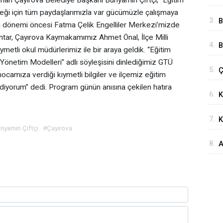
unan Çayırova Belediye Başkanı Bünyamin Çiftçi, “Eğitim
Ç
ceği için tüm paydaşlarımızla var gücümüzle çalışmaya
3.
B
m dönemi öncesi Fatma Çelik Engelliler Merkezi’mizde
B
tar, Çayırova Kaymakamımız Ahmet Önal, İlçe Milli
4.
B
tli okul müdürlerimiz ile bir araya geldik. “Eğitim
M
 Yönetim Modelleri” adlı söyleşisini dinlediğimiz GTÜ
5.
Ç
P
ocamıza verdiği kıymetli bilgiler ve ilçemiz eğitim
t
G
 ediyorum” dedi. Program günün anısına çekilen hatıra
6.
K
Ö
7.
K
nyamin Çiftçi
#Çayırova
8.
A
b