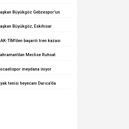
alışmalarına Devam Ediyor
aşkan Büyükgöz Gebzespor'un
olu Kampında
aşkan Büyükgöz, Eskihisar
illet Bahçesi ve Botanik
AK-TİM’den başarılı tren kazası
arkı'nda Vatandaşlarla Bir Araya
atbikatı
eldi
ahraman’dan Meclise Ruhsat
nergesi
ocaelispor meydana iniyor
yak tenisi heyecanı Darıca’da
aşlıyor