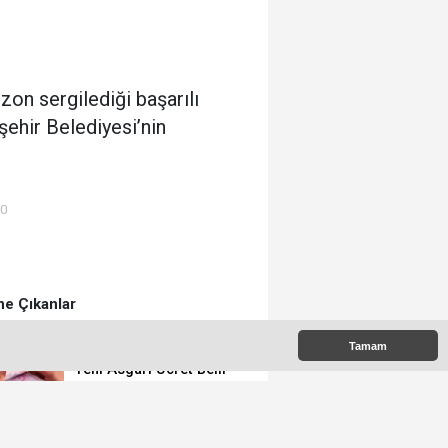
zon sergilediği başarılı
ehir Belediyesi’nin
00
e Çıkanlar
Tamam
Yeni Asgari Ücret Belli
Oldu!
Milli Elektrikli Tren