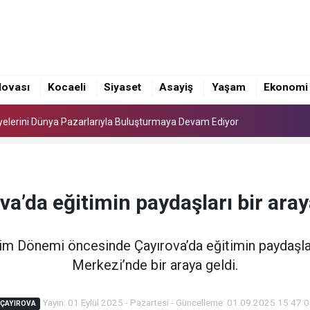
Üyelerini Dünya Pazarlarıyla Buluşturmaya Devam Ediyor
nında yoğun mesai
lovası
Kocaeli
Siyaset
Asayiş
Yaşam
Ekonomi
e’nin YKS Şampiyonlarını Ağırladı
Üyelerini Dünya Pazarlarıyla Buluşturmaya Devam Ediyor
nında yoğun mesai
va’da eğitimin paydaşları bir aray
m Dönemi öncesinde Çayırova’da eğitimin paydaşları
Merkezi’nde bir araya geldi.
Yayın: 01 Eylül 2025 - Pazartesi - Güncelleme: 01.09.2025 15:47:
ÇAYIROVA