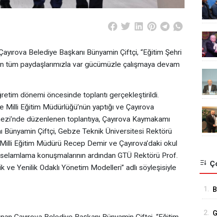
ayırova Belediye Başkanı Bünyamin Çiftçi, “Eğitim Şehri
için tüm paydaşlarımızla var gücümüzle çalışmaya devam
ğretim dönemi öncesinde toplantı gerçekleştirildi.
 Milli Eğitim Müdürlüğü’nün yaptığı ve Çayırova
rkezi’nde düzenlenen toplantıya, Çayırova Kaymakamı
 Bünyamin Çiftçi, Gebze Teknik Üniversitesi Rektörü
çe Milli Eğitim Müdürü Recep Demir ve Çayırova’daki okul
a selamlama konuşmalarının ardından GTÜ Rektörü Prof.
Ço
ik ve Yenilik Odaklı Yönetim Modelleri” adlı söyleşisiyle
1.
B
K
2.
G