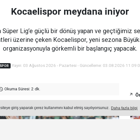
Kocaelispor meydana iniyor
an Süper Lig’e güçlü bir dönüş yapan ve geçtiğimiz se
tleri üzerine çeken Kocaelispor, yeni sezona Büyükş
organizasyonuyla görkemli bir başlangıç yapacak.
Yayın: 03 Ağustos 2026 - Pazartesi - Güncelleme: 03.08.2026 11:09:
SPOR
Okuma Süresi: 2 dk.
Ön
 siteye giriş yaparak çerez kullanımını kabul etmiş sayılıyorsunuz.
Daha fazla bilgi