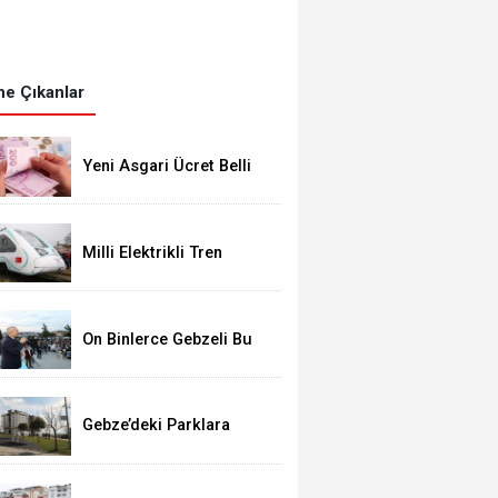
e Çıkanlar
Yeni Asgari Ücret Belli
Oldu!
Milli Elektrikli Tren
Gebze Adapazarı Arası
Sefere Başlıyor!
On Binlerce Gebzeli Bu
İftarda Buluştu!
Gebze’deki Parklara
Kamera Sistemi
Kuruluyor