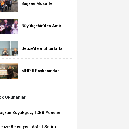
Başkan Muzaffer
Bıyık'tan Bir Müjde Daha!
Büyükşehir'den Amir
Ateş'e muhteşem vefa
gecesi
Gebze’de muhtarlarla
buluştu
MHP İl Başkanından
İade-i Ziyaret
k Okunanlar
aşkan Büyükgöz, TDBB Yönetim
urulu Toplantısı'na Katıldı
ebze Belediyesi Asfalt Serim