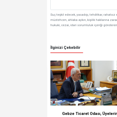
Suç teşkil edecek, yasadışı, tehditkar, rahatsız 
müstehcen, ahlaka aykırı, kişilik haklarına zarar
hukuki, cezai, idari sorumluluk içeriği gönderen
İlginizi Çekebilir
Gebze Ticaret Odası, Üyelerin