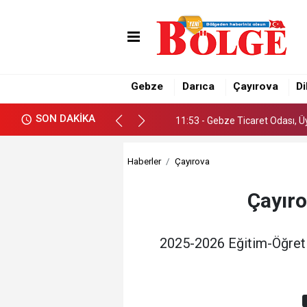
11:53 - Gebze Ticaret Odası, 
15:04 - Darıca’nın dört bir ya
Gebze
Darıca
Çayırova
Di
14:59 - Başkan Büyükgöz, Gebz
SON DAKİKA
11:53 - Gebze Ticaret Odası, 
15:04 - Darıca’nın dört bir ya
Haberler
Çayırova
Çayıro
2025-2026 Eğitim-Öğreti