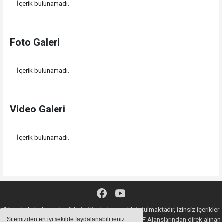
İçerik bulunamadı.
Foto Galeri
İçerik bulunamadı.
Video Galeri
İçerik bulunamadı.
Sitemizde bulunan içeriklerin tüm hakları saklı tutulmaktadır, izinsiz içerikler
kullanılamaz. Copyright 2020© AA, İHA, DHA, İGF Ajanslarından direk alınan
Sitemizden en iyi şekilde faydalanabilmeniz