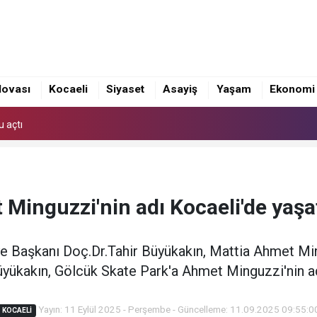
cusu Akdeniz Oyunları'nda Türkiye'yi Temsil Edecek
u açtı
lovası
Kocaeli
Siyaset
Asayiş
Yaşam
Ekonomi
cusu Akdeniz Oyunları'nda Türkiye'yi Temsil Edecek
u açtı
Minguzzi'nin adı Kocaeli'de yaşa
e Başkanı Doç.Dr.Tahir Büyükakın, Mattia Ahmet Ming
yükakın, Gölcük Skate Park'a Ahmet Minguzzi'nin adı
Yayın: 11 Eylül 2025 - Perşembe - Güncelleme: 11.09.2025 09:55:0
KOCAELI