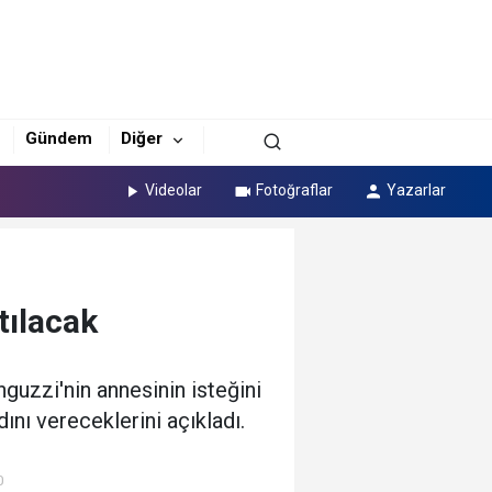
Gündem
Diğer
Videolar
Fotoğraflar
Yazarlar
tılacak
uzzi'nin annesinin isteğini
nı vereceklerini açıkladı.
0