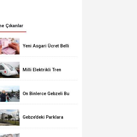
e Çıkanlar
Yeni Asgari Ücret Belli
Oldu!
Milli Elektrikli Tren
Gebze Adapazarı Arası
Sefere Başlıyor!
On Binlerce Gebzeli Bu
İftarda Buluştu!
Gebze’deki Parklara
Kamera Sistemi
Kuruluyor