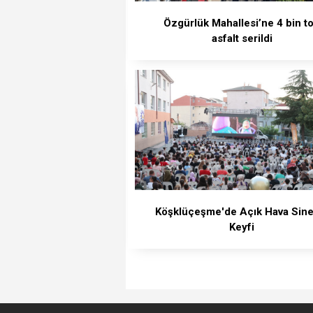
Özgürlük Mahallesi’ne 4 bin t
asfalt serildi
Köşklüçeşme'de Açık Hava Sin
Keyfi