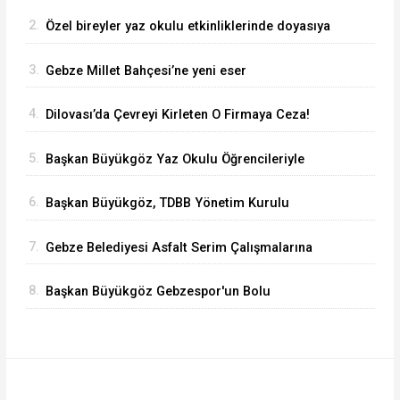
Mahallesi’nde sürüyor
2.
Özel bireyler yaz okulu etkinliklerinde doyasıya
eğlendi
3.
Gebze Millet Bahçesi’ne yeni eser
4.
Dilovası’da Çevreyi Kirleten O Firmaya Ceza!
5.
Başkan Büyükgöz Yaz Okulu Öğrencileriyle
Buluştu
6.
Başkan Büyükgöz, TDBB Yönetim Kurulu
Toplantısı'na Katıldı
7.
Gebze Belediyesi Asfalt Serim Çalışmalarına
Devam Ediyor
8.
Başkan Büyükgöz Gebzespor'un Bolu
Kampında