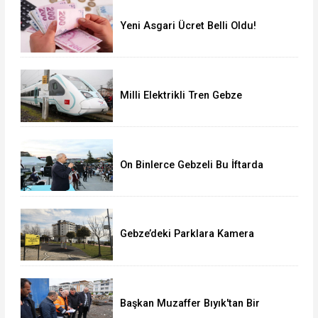
Yeni Asgari Ücret Belli Oldu!
Milli Elektrikli Tren Gebze
Adapazarı Arası Sefere Başlıyor!
On Binlerce Gebzeli Bu İftarda
Buluştu!
Gebze’deki Parklara Kamera
Sistemi Kuruluyor
Başkan Muzaffer Bıyık'tan Bir
Müjde Daha!