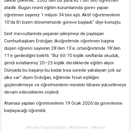
dikkat çekerek, “2002’den bu yana 821 bin 360 öğretmen
atadık. Bugün resmî eğitim kurumlarında görev yapan
öğretmen sayımız 1 milyon 34 bini aştı. Aktif öğretmenlerin
10’da 8’i bizim dönemimizde göreve başladı.” diye konuştu.
Sınıf mevcutlarında yaşanan iyileşmeyi de paylaşan
Cumhurbaşkanı Erdoğan, ilköğretimde öğretmen başına
düşen öğrenci sayısının 28’den 15’e; ortaöğretimde 18’den
11’e gerilediğini belirtti. “Biz 60-70 kişilik sınıflarda okuduk,
şimdi evlatlarımız 20–25 kişilik dersliklerde eğitim alıyor.
Dünyada bu başarıyı bu kadar kısa sürede yakalayan çok az
ülke var.” diyen Erdoğan, eğitimde fırsat eşitliğini
güçlendirmeye ve öğretmenlerin mesleki itibarını yükseltmeye
devam edeceklerini söyledi.
Ataması yapılan öğretmenlerin 19 Ocak 2026'da görevlerine
başlayacağı öğrenildi.
#Recep Tayyip Erdoğan
#Öğretmen
#Atama